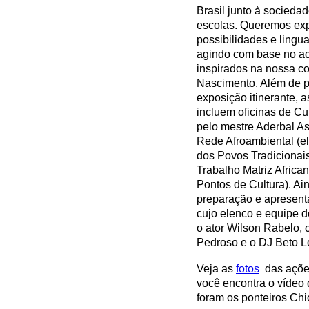
Brasil junto à sociedad
escolas. Queremos exp
possibilidades e lingu
agindo com base no a
inspirados na nossa c
Nascimento. Além de p
exposição itinerante, 
incluem oficinas de Cu
pelo mestre Aderbal A
Rede Afroambiental (e
dos Povos Tradicionais
Trabalho Matriz Afric
Pontos de Cultura). Ai
preparação e apresenta
cujo elenco e equipe d
o ator Wilson Rabelo, 
Pedroso e o DJ Beto L
Veja as
fotos
das ações
você encontra o vídeo
foram os ponteiros Chi