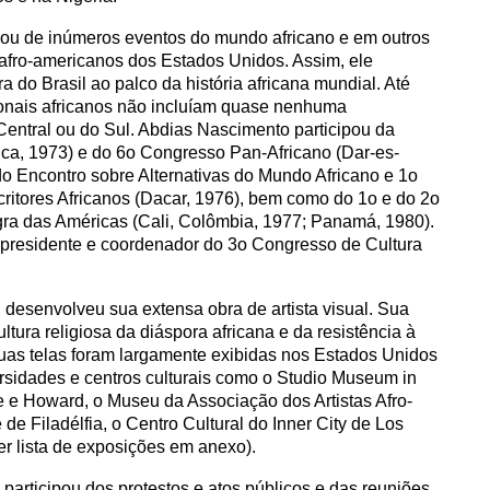
pou de inúmeros eventos do mundo africano e em outros
afro-americanos dos Estados Unidos. Assim, ele
a do Brasil ao palco da história africana mundial. Até
ionais africanos não incluíam quase nenhuma
entral ou do Sul. Abdias Nascimento participou da
ca, 1973) e do 6
o
Congresso Pan-Africano (Dar-es-
do Encontro sobre Alternativas do Mundo Africano e 1
o
itores Africanos (Dacar, 1976), bem como do 1
o
e do 2
o
ra das Américas (Cali, Colômbia, 1977; Panamá, 1980).
ce-presidente e coordenador do 3
o
Congresso de Cultura
, desenvolveu sua extensa obra de artista visual. Sua
ltura religiosa da diáspora africana e da resistência à
uas telas foram largamente exibidas nos Estados Unidos
rsidades e centros culturais como o Studio Museum in
 e Howard, o Museu da Associação dos Artistas Afro-
de Filadélfia, o Centro Cultural do Inner City de Los
er lista de exposições em anexo).
 participou dos protestos e atos públicos e das reuniões