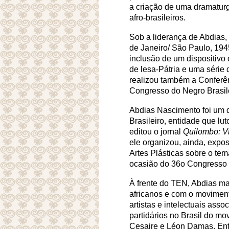
a criação de uma dramaturgi
afro-brasileiros.
Sob a liderança de Abdias
de Janeiro/ São Paulo, 194
inclusão de um dispositivo 
de lesa-Pátria e uma série 
realizou também a Conferên
Congresso do Negro Brasile
Abdias Nascimento foi um d
Brasileiro, entidade que lu
editou o jornal
Quilombo: V
ele organizou, ainda, expo
Artes Plásticas sobre o te
ocasião do 36
o
Congresso E
À frente do TEN, Abdias ma
africanos e com o movimento
artistas e intelectuais ass
partidários no Brasil do m
Cesaire e Léon Damas. Entr