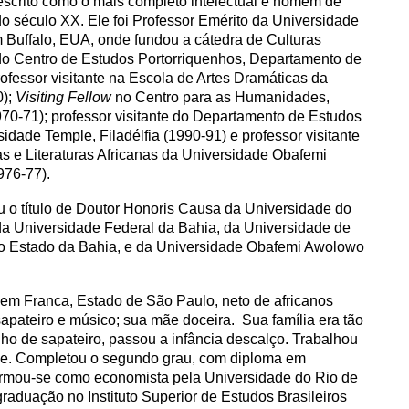
escrito como o mais completo intelectual e homem de
do século XX. Ele foi Professor Emérito da Universidade
Buffalo, EUA, onde fundou a cátedra de Culturas
o Centro de Estudos Portorriquenhos, Departamento de
ofessor visitante na Escola de Artes Dramáticas da
0);
Visiting Fellow
no Centro para as Humanidades,
0-71); professor visitante do Departamento de Estudos
dade Temple, Filadélfia (1990-91) e professor visitante
 e Literaturas Africanas da Universidade Obafemi
1976-77).
 o título de Doutor Honoris Causa da Universidade do
da Universidade Federal da Bahia, da Universidade de
do Estado da Bahia, e da Universidade Obafemi Awolowo
m Franca, Estado de São Paulo, neto de africanos
apateiro e músico; sua mãe doceira. Sua família era tão
ho de sapateiro, passou a infância descalço. Trabalhou
de. Completou o segundo grau, com diploma em
ormou-se como economista pela Universidade do Rio de
raduação no Instituto Superior de Estudos Brasileiros