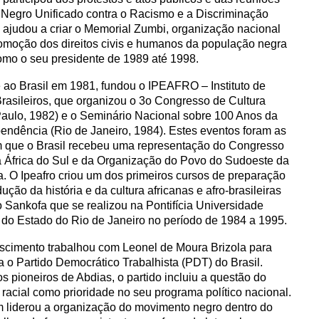
Negro Unificado contra o Racismo e a Discriminação
ajudou a criar o Memorial Zumbi, organização nacional
omoção dos direitos civis e humanos da população negra
como o seu presidente de 1989 até 1998.
 ao Brasil em 1981, fundou o IPEAFRO – Instituto de
rasileiros, que organizou o 3
o
Congresso de Cultura
aulo, 1982) e o Seminário Nacional sobre 100 Anos da
endência (Rio de Janeiro, 1984). Estes eventos foram as
m que o Brasil recebeu uma representação do Congresso
 África do Sul e da Organização do Povo do Sudoeste da
 O Ipeafro criou um dos primeiros cursos de preparação
ução da história e da cultura africanas e afro-brasileiras
so Sankofa que se realizou na Pontifícia Universidade
 do Estado do Rio de Janeiro no período de 1984 a 1995.
ascimento trabalhou com Leonel de Moura Brizola para
ia o Partido Democrático Trabalhista (PDT) do Brasil.
 pioneiros de Abdias, o partido incluiu a questão do
racial como prioridade no seu programa político nacional.
liderou a organização do movimento negro dentro do