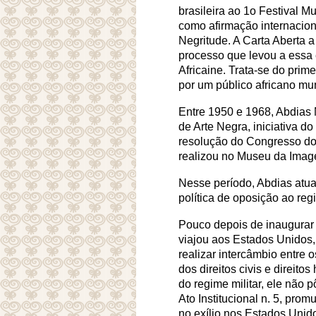
brasileira ao 1
o
Festival Mu
como afirmação internaciona
Negritude. A Carta Aberta 
processo que levou a essa e
Africaine. Trata-se do prime
por um público africano mun
Entre 1950 e 1968, Abdias 
de Arte Negra, iniciativa 
resolução do Congresso do 
realizou no Museu da Imag
Nesse período, Abdias atuav
política de oposição ao regi
Pouco depois de inaugurar
viajou aos Estados Unidos,
realizar intercâmbio entre
dos direitos civis e direit
do regime militar, ele não 
Ato Institucional n. 5, pr
no exílio nos Estados Unido