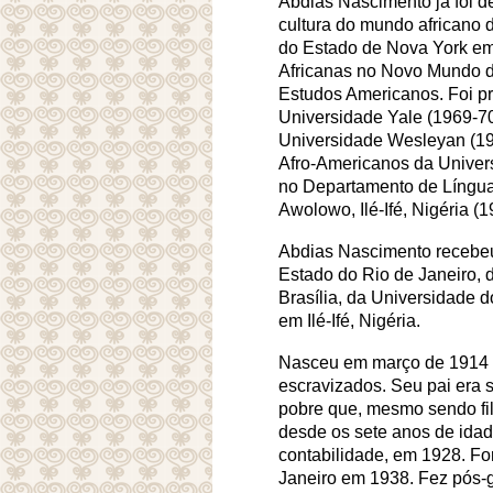
Abdias Nascimento já foi d
cultura do mundo africano 
do Estado de Nova York em 
Africanas no Novo Mundo d
Estudos Americanos. Foi pr
Universidade Yale (1969-7
Universidade Wesleyan (197
Afro-Americanos da Universi
no Departamento de Línguas
Awolowo, Ilé-Ifé, Nigéria (
Abdias Nascimento recebeu
Estado do Rio de Janeiro, 
Brasília, da Universidade 
em Ilé-Ifé, Nigéria.
Nasceu em março de 1914 e
escravizados. Seu pai era s
pobre que, mesmo sendo fil
desde os sete anos de ida
contabilidade, em 1928. F
Janeiro em 1938. Fez pós-g