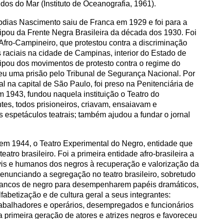
os do Mar (Instituto de Oceanografia, 1961).
Abdias Nascimento saiu de Franca em 1929 e foi para a
icipou da Frente Negra Brasileira da década dos 1930. Foi
fro-Campineiro, que protestou contra a discriminação
es raciais na cidade de Campinas, interior do Estado de
ipou dos movimentos de protesto contra o regime do
eu uma prisão pelo Tribunal de Segurança Nacional. Por
ial na capital de São Paulo, foi preso na Penitenciária de
 1943, fundou naquela instituição o Teatro do
tes, todos prisioneiros, criavam, ensaiavam e
 espetáculos teatrais; também ajudou a fundar o jornal
em 1944, o Teatro Experimental do Negro, entidade que
eatro brasileiro. Foi a primeira entidade afro-brasileira a
 civis e humanos dos negros à recuperação e valorização da
Denunciando a segregação no teatro brasileiro, sobretudo
 brancos de negro para desempenharem papéis dramáticos,
fabetização e de cultura geral a seus integrantes:
abalhadores e operários, desempregados e funcionários
 primeira geração de atores e atrizes negros e favoreceu