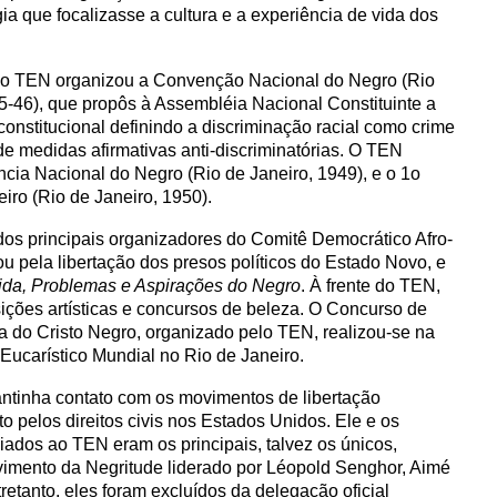
a que focalizasse a cultura e a experiência de vida dos
, o TEN organizou a Convenção Nacional do Negro (Rio
5-46), que propôs à Assembléia Nacional Constituinte a
constitucional definindo a discriminação racial como crime
de medidas afirmativas anti-discriminatórias. O TEN
cia Nacional do Negro (Rio de Janeiro, 1949), e o 1
o
iro (Rio de Janeiro, 1950).
os principais organizadores do Comitê Democrático Afro-
tou pela libertação dos presos políticos do Estado Novo, e
ida, Problemas e Aspirações do Negro
. À frente do TEN,
sições artísticas e concursos de beleza. O Concurso de
ma do Cristo Negro, organizado pelo TEN, realizou-se na
ucarístico Mundial no Rio de Janeiro.
ntinha contato com os movimentos de libertação
 pelos direitos civis nos Estados Unidos. Ele e os
ociados ao TEN eram os principais, talvez os únicos,
ovimento da Negritude liderado por Léopold Senghor, Aimé
etanto, eles foram excluídos da delegação oficial