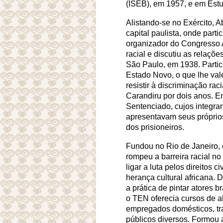
(ISEB), em 1957, e em Estud
Alistando-se no Exército, 
capital paulista, onde part
organizador do Congresso A
racial e discutiu as relaçõ
São Paulo, em 1938. Partic
Estado Novo, o que lhe val
resistir à discriminação rac
Carandiru por dois anos. Em
Sentenciado, cujos integran
apresentavam seus próprios
dos prisioneiros.
Fundou no Rio de Janeiro, 
rompeu a barreira racial no t
ligar a luta pelos direitos
herança cultural africana. 
a prática de pintar atores
o TEN oferecia cursos de al
empregados domésticos, tr
públicos diversos. Formou a