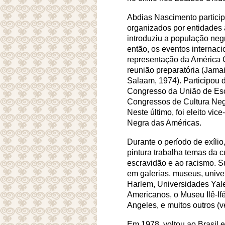
Abdias Nascimento partici
organizados por entidades 
introduziu a população negr
então, os eventos internac
representação da América C
reunião preparatória (Jamai
Salaam, 1974). Participou 
Congresso da União de Escr
Congressos de Cultura Neg
Neste último, foi eleito vi
Negra das Américas.
Durante o período de exílio
pintura trabalha temas da cu
escravidão e ao racismo. S
em galerias, museus, unive
Harlem, Universidades Yale
Americanos, o Museu Ilê-Ifé 
Angeles, e muitos outros (v
Em 1978, voltou ao Brasil e