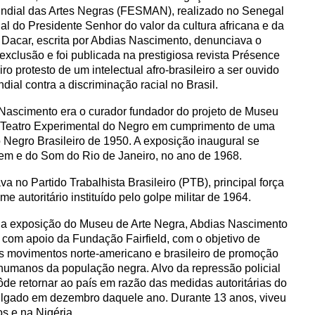
ndial das Artes Negras (FESMAN), realizado no Senegal
l do Presidente Senhor do valor da cultura africana e da
a Dacar, escrita por Abdias Nascimento, denunciava o
xclusão e foi publicada na prestigiosa revista Présence
iro protesto de um intelectual afro-brasileiro a ser ouvido
dial contra a discriminação racial no Brasil.
Nascimento era o curador fundador do projeto de Museu
do Teatro Experimental do Negro em cumprimento de uma
Negro Brasileiro de 1950. A exposição inaugural se
em e do Som do Rio de Janeiro, no ano de 1968.
a no Partido Trabalhista Brasileiro (PTB), principal força
me autoritário instituído pelo golpe militar de 1964.
 a exposição do Museu de Arte Negra, Abdias Nascimento
 com apoio da Fundação Fairfield, com o objetivo de
 os movimentos norte-americano e brasileiro de promoção
os humanos da população negra. Alvo da repressão policial
pôde retornar ao país em razão das medidas autoritárias do
omulgado em dezembro daquele ano. Durante 13 anos, viveu
s e na Nigéria.