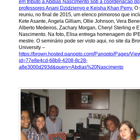
em tributo a Abdias Nascimento sob a coordenação do
professores Anani Dzidzienyo e Keisha Khan Perry.
O 
reuniu, no final de 2015, um elenco primoroso que incl
Kete Asante, Angela Gilliam, Ollie Johnson, Vera Bene
Alberto Medeiros, Zachary Morgan, Cheryl Sterling e E
Nascimento. Na foto, Elisa entrega homenagem do I
mestre. O seminário pode ser visto aqui, no site da Br
University –
https://brown.hosted.panopto.com/Panopto/Pages/Vie
id=77e8e4cd-68b9-4208-8c28-
a8e3000d293d&query=Abdias%20Nascimento