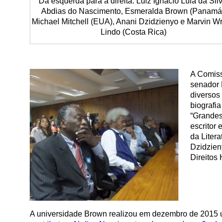
Da esquerda para a direita: Luiz Ignácio Lula da Silv
Abdias do Nascimento, Esmeralda Brown (Panamá
Michael Mitchell (EUA), Anani Dzidzienyo e Marvin Wr
Lindo (Costa Rica)
A Comiss
senador 
diversos
biografi
“Grandes
escritor 
da Liter
Dzidzien
Direitos
A universidade Brown realizou em dezembro de 2015