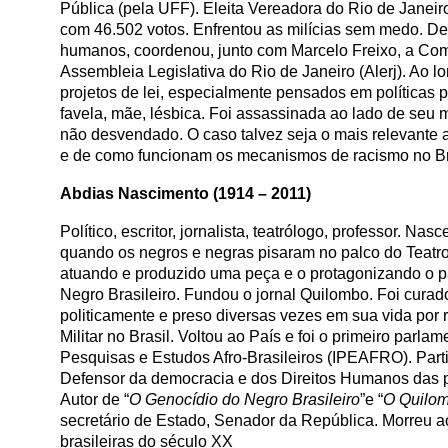
Pública (pela UFF). Eleita Vereadora do Rio de Janei
com 46.502 votos. Enfrentou as milícias sem medo. Den
humanos, coordenou, junto com Marcelo Freixo, a Co
Assembleia Legislativa do Rio de Janeiro (Alerj). Ao
projetos de lei, especialmente pensados em políticas
favela, mãe, lésbica. Foi assassinada ao lado de se
não desvendado. O caso talvez seja o mais relevante 
e de como funcionam os mecanismos de racismo no Br
Abdias Nascimento (1914 – 2011)
Político, escritor, jornalista, teatrólogo, professor. 
quando os negros e negras pisaram no palco do Teatro 
atuando e produzido uma peça e o protagonizando o pa
Negro Brasileiro. Fundou o jornal Quilombo. Foi curad
politicamente e preso diversas vezes em sua vida por r
Militar no Brasil. Voltou ao País e foi o primeiro par
Pesquisas e Estudos Afro-Brasileiros (IPEAFRO). Part
Defensor da democracia e dos Direitos Humanos das po
Autor de “
O Genocídio do Negro Brasileiro
”e “
O Quilo
secretário de Estado, Senador da República. Morreu 
brasileiras do século XX