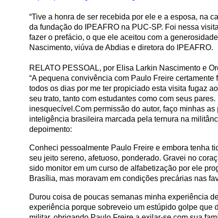
“Tive a honra de ser recebida por ele e a esposa, na 
da fundação do IPEAFRO na PUC-SP. Foi nessa visita q
fazer o prefácio, o que ele aceitou com a generosidade 
Nascimento, viúva de Abdias e diretora do IPEAFRO.
RELATO PESSOAL, por Elisa Larkin Nascimento e Or
“A pequena convivência com Paulo Freire certamente f
todos os dias por me ter propiciado esta visita fugaz
seu trato, tanto com estudantes como com seus pares.
inesquecível.Com permissão do autor, faço minhas as p
inteligência brasileira marcada pela ternura na militâ
depoimento:
Conheci pessoalmente Paulo Freire e embora tenha ti
seu jeito sereno, afetuoso, ponderado. Gravei no coraç
sido monitor em um curso de alfabetização por ele p
Brasília, mas moravam em condições precárias nas fave
Durou coisa de poucas semanas minha experiência de a
experiência porque sobreveio um estúpido golpe que d
militar, obrigando Paulo Freire a exilar-se com sua famí