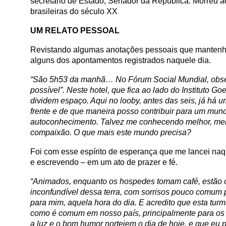
secretário de Estado, Senador da República. Morreu 
brasileiras do século XX
UM RELATO PESSOAL
Revistando algumas anotações pessoais que mantenho 
alguns dos apontamentos registrados naquele dia.
“São 5h53 da manhã… No Fórum Social Mundial, obser
possível”. Neste hotel, que fica ao lado do Instituto Go
dividem espaço. Aqui no looby, antes das seis, já há 
frente e de que maneira posso contribuir para um mun
autoconhecimento. Talvez me conhecendo melhor, melh
compaixão. O que mais este mundo precisa?
Foi com esse espírito de esperança que me lancei na
e escrevendo – em um ato de prazer e fé.
“Animados, enquanto os hospedes tomam café, estão o
inconfundível dessa terra, com sorrisos pouco comum 
para mim, aquela hora do dia. E acredito que esta tu
como é comum em nosso país, principalmente para os
a luz e o bom humor norteiem o dia de hoje, e que eu 