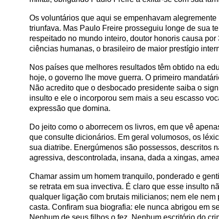
Os voluntários que aqui se empenhavam alegremente na
triunfava. Mas Paulo Freire prosseguiu longe de sua t
respeitado no mundo inteiro, doutor honoris causa por 
ciências humanas, o brasileiro de maior prestígio inter
Nos países que melhores resultados têm obtido na edu
hoje, o governo lhe move guerra. O primeiro mandatár
Não acredito que o desbocado presidente saiba o signi
insulto e ele o incorporou sem mais a seu escasso voc
expressão que domina.
Do jeito como o aborrecem os livros, em que vê apena
que consulte dicionários. Em geral volumosos, os léxi
sua diatribe. Energúmenos são possessos, descritos na 
agressiva, descontrolada, insana, dada a xingas, amea
Chamar assim um homem tranquilo, ponderado e gentil
se retrata em sua invectiva. É claro que esse insulto 
qualquer ligação com brutais milicianos; nem ele nem
casta. Confiram sua biografia: ele nunca abrigou em s
Nenhum de seus filhos o fez. Nenhum escritório do cri