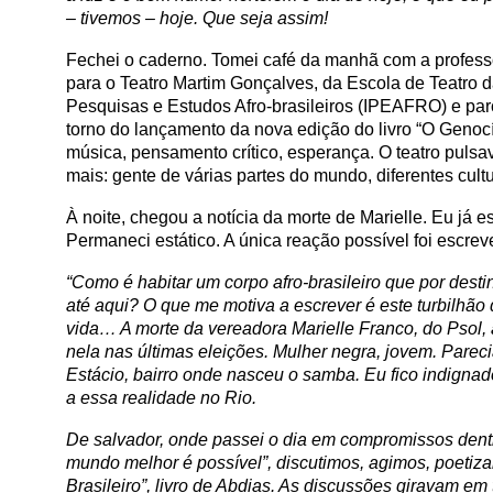
– tivemos – hoje. Que seja assim!
Fechei o caderno. Tomei café da manhã com a professo
para o Teatro Martim Gonçalves, da Escola de Teatro d
Pesquisas e Estudos Afro-brasileiros (IPEAFRO) e parc
torno do lançamento da nova edição do livro “O Genocí
música, pensamento crítico, esperança. O teatro pulsav
mais: gente de várias partes do mundo, diferentes cul
À noite, chegou a notícia da morte de Marielle. Eu já e
Permaneci estático. A única reação possível foi escreve
“Como é habitar um corpo afro-brasileiro que por desti
até aqui? O que me motiva a escrever é este turbilhã
vida… A morte da vereadora Marielle Franco, do Psol
nela nas últimas eleições. Mulher negra, jovem. Parec
Estácio, bairro onde nasceu o samba. Eu fico indignad
a essa realidade no Rio.
De salvador, onde passei o dia em compromissos dent
mundo melhor é possível”, discutimos, agimos, poetiz
Brasileiro”, livro de Abdias. As discussões giravam em