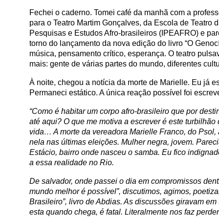
Fechei o caderno. Tomei café da manhã com a professo
para o Teatro Martim Gonçalves, da Escola de Teatro d
Pesquisas e Estudos Afro-brasileiros (IPEAFRO) e parc
torno do lançamento da nova edição do livro “O Genocí
música, pensamento crítico, esperança. O teatro pulsav
mais: gente de várias partes do mundo, diferentes cul
À noite, chegou a notícia da morte de Marielle. Eu já e
Permaneci estático. A única reação possível foi escreve
“Como é habitar um corpo afro-brasileiro que por desti
até aqui? O que me motiva a escrever é este turbilhã
vida… A morte da vereadora Marielle Franco, do Psol
nela nas últimas eleições. Mulher negra, jovem. Parec
Estácio, bairro onde nasceu o samba. Eu fico indignad
a essa realidade no Rio.
De salvador, onde passei o dia em compromissos dent
mundo melhor é possível”, discutimos, agimos, poetiz
Brasileiro”, livro de Abdias. As discussões giravam em
esta quando chega, é fatal. Literalmente nos faz perde