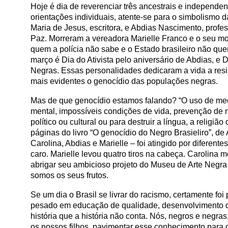
Hoje é dia de reverenciar três ancestrais e independen
orientações individuais, atente-se para o simbolismo
Maria de Jesus, escritora, e Abdias Nascimento, profess
Paz. Morreram a vereadora Marielle Franco e o seu 
quem a polícia não sabe e o Estado brasileiro não quer 
março é Dia do Ativista pelo aniversário de Abdias, e
Negras. Essas personalidades dedicaram a vida a resi
mais evidentes o genocídio das populações negras.
Mas de que genocídio estamos falando? “O uso de medid
mental, impossíveis condições de vida, prevenção de n
político ou cultural ou para destruir a língua, a religi
páginas do livro “O genocídio do Negro Brasieliro”, 
Carolina, Abdias e Marielle – foi atingido por diferen
caro. Marielle levou quatro tiros na cabeça. Carolina
abrigar seu ambicioso projeto do Museu de Arte Negra
somos os seus frutos.
Se um dia o Brasil se livrar do racismo, certamente f
pesado em educação de qualidade, desenvolvimento de
história que a história não conta. Nós, negros e negras
os nossos filhos, pavimentar esse conhecimento para o