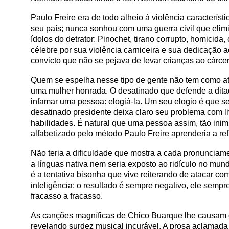
Paulo Freire era de todo alheio à violência caracterí
seu país; nunca sonhou com uma guerra civil que elimin
ídolos do detrator: Pinochet, tirano corrupto, homicida,
célebre por sua violência carniceira e sua dedicação a
convicto que não se pejava de levar crianças ao cárcer
Quem se espelha nesse tipo de gente não tem como at
uma mulher honrada. O desatinado que defende a ditad
infamar uma pessoa: elogiá-la. Um seu elogio é que s
desatinado presidente deixa claro seu problema com liv
habilidades. É natural que uma pessoa assim, tão ini
alfabetizado pelo método Paulo Freire aprenderia a refl
Não teria a dificuldade que mostra a cada pronunciame
a línguas nativa nem seria exposto ao ridículo no mund
é a tentativa bisonha que vive reiterando de atacar
inteligência: o resultado é sempre negativo, ele semp
fracasso a fracasso.
As canções magníficas de Chico Buarque lhe causam ód
revelando surdez musical incurável. A prosa aclama