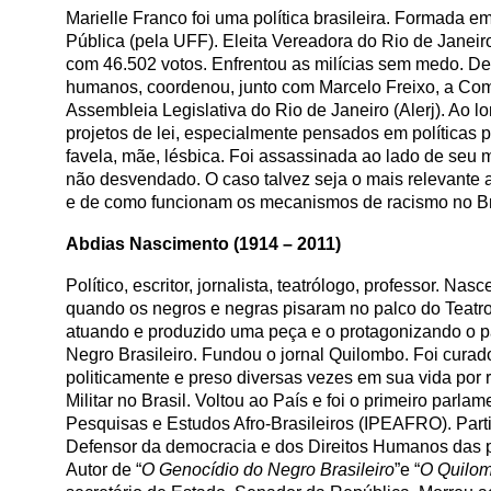
Marielle Franco foi uma política brasileira. Formada
Pública (pela UFF). Eleita Vereadora do Rio de Janei
com 46.502 votos. Enfrentou as milícias sem medo. Den
humanos, coordenou, junto com Marcelo Freixo, a Co
Assembleia Legislativa do Rio de Janeiro (Alerj). Ao
projetos de lei, especialmente pensados em políticas
favela, mãe, lésbica. Foi assassinada ao lado de se
não desvendado. O caso talvez seja o mais relevante 
e de como funcionam os mecanismos de racismo no Br
Abdias Nascimento (1914 – 2011)
Político, escritor, jornalista, teatrólogo, professor. 
quando os negros e negras pisaram no palco do Teatro 
atuando e produzido uma peça e o protagonizando o pa
Negro Brasileiro. Fundou o jornal Quilombo. Foi curad
politicamente e preso diversas vezes em sua vida por r
Militar no Brasil. Voltou ao País e foi o primeiro par
Pesquisas e Estudos Afro-Brasileiros (IPEAFRO). Part
Defensor da democracia e dos Direitos Humanos das po
Autor de “
O Genocídio do Negro Brasileiro
”e “
O Quilo