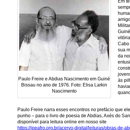
Em te
sempr
human
amigo
Milita
Guiné
vitór
Cabo 
sua m
da no
entus
const
joven
Paulo Freire e Abdias Nascimento em Guiné
às pi
Bissau no ano de 1976. Foto: Elisa Larkin
havia
Nascimento
quand
Paulo Freire narra esses encontros no prefácio que el
punho – para o livro de poesia de Abdias, Axés do Sa
disponível para leitura online em nosso site
https://ipeafro.org.br/acervo-
digital/leituras/obras-de-
ab