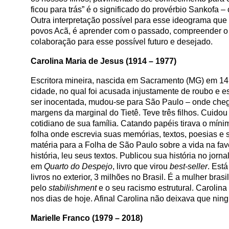
ficou para trás” é o significado do provérbio Sankofa 
Outra interpretação possível para esse ideograma qu
povos Acã, é aprender com o passado, compreender o p
colaboração para esse possível futuro e desejado.
Carolina Maria de Jesus (1914 – 1977)
Escritora mineira, nascida em Sacramento (MG) em 1
cidade, no qual foi acusada injustamente de roubo e 
ser inocentada, mudou-se para São Paulo – onde che
margens da marginal do Tietê. Teve três filhos. Cuidou
cotidiano de sua família. Catando papéis tirava o mí
folha onde escrevia suas memórias, textos, poesias e s
matéria para a Folha de São Paulo sobre a vida na fa
história, leu seus textos. Publicou sua história no jor
em
Quarto do Despejo
, livro que virou
best-seller
. Est
livros no exterior, 3 milhões no Brasil. É a mulher bra
pelo
stabilishment
e o seu racismo estrutural. Carolina
nos dias de hoje. Afinal Carolina não deixava que nin
Marielle Franco (1979 – 2018)