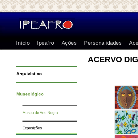
Início
Ipeafro
Ações
Personalidades
Ace
ACERVO DIG
Arquivístico
Museológico
Museu de Arte Negra
Exposições